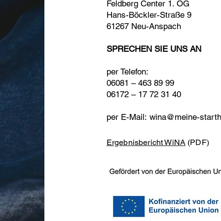
Feldberg Center 1. OG
Hans-Böckler-Straße 9
61267 Neu-Anspach
SPRECHEN SIE UNS AN
per Telefon:
06081 – 463 89 99
06172 – 17 72 31 40
per E-Mail:
wina@meine-starthi
Ergebnisbericht WiNA
(PDF)