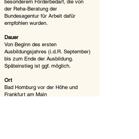
besonderem Förderbedarf, die von
der Reha-Beratung der
Bundesagentur für Arbeit dafür
empfohlen wurden.
Dauer
Von Beginn des ersten
Ausbildungsjahres (i.d.R. September)
bis zum Ende der Ausbildung.
Späteinstieg ist ggf. möglich.
Ort
Bad Homburg vor der Höhe und
Frankfurt am Main
Kontakt
Bad Homburg vor der Höhe
Telefon: 06172 177 23 -165
E-Mail:
info.badhomburg@meine-
starthilfe.de